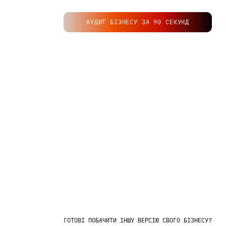
[
п
р
о
к
о
м
п
а
н
і
ю
]
АУДИТ БІЗНЕСУ ЗА 90 СЕКУНД
ГОТОВІ ПОБАЧИТИ ІНШУ ВЕРСІЮ СВОГО БІЗНЕСУ?