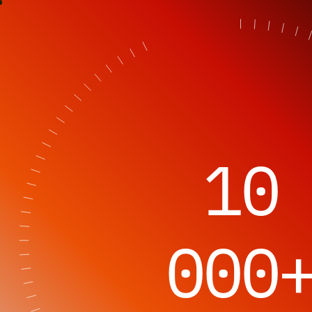
OPSLAB
10
000
МИ
ПРОДАЄМО
ЧАС